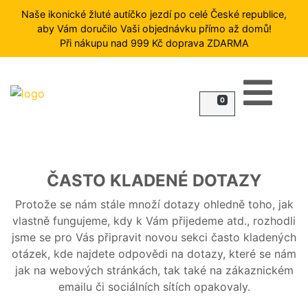
Naše ikonické žluté autíčko jezdí po celé České republice,
aby Vám doručilo Vaši objednávku přímo až domů!
Při nákupu nad 999 Kč doprava ZDARMA
HLEDAT
0
FROST
ZMRZLINY
RYBY
ZELENINA
ČASTO KLADENÉ DOTAZY
A
OVOCE
Protože se nám stále množí dotazy ohledně toho, jak
MASO
vlastně fungujeme, kdy k Vám přijedeme atd., rozhodli
jsme se pro Vás připravit novou sekci často kladených
PŘÍLOHY
otázek, kde najdete odpovědi na dotazy, které se nám
HOTOVÁ
jak na webových stránkách, tak také na zákaznickém
JÍDLA
emailu či sociálních sítích opakovaly.
DEZERTY