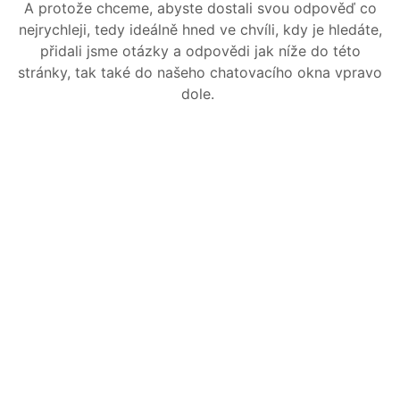
A
A protože chceme, abyste dostali svou odpověď co
PEČIVO
nejrychleji, tedy ideálně hned ve chvíli, kdy je hledáte,
OSTATNÍ
přidali jsme otázky a odpovědi jak níže do této
stránky, tak také do našeho chatovacího okna vpravo
AKČNÍ
dole.
NABÍDKA
GRILOVÁNÍ
JAK
NAKOUPIT?
HLUBOKÉ
ZAMRAZENÍ
KARIÉRA
RECEPTY
O
NÁS