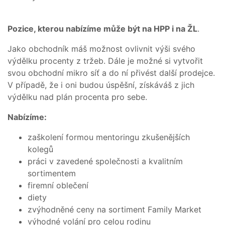
BLOG
Pozice, kterou nabízíme může být na HPP i na ŽL
.
PŘIHLÁSIT SE / REGISTROVAT
Jako obchodník máš možnost ovlivnit výši svého
výdělku procenty z tržeb. Dále je možné si vytvořit
svou obchodní mikro síť a do ní přivést další prodejce.
V případě, že i oni budou úspěšní, získáváš z jich
výdělku nad plán procenta pro sebe.
Nabízíme:
zaškolení formou mentoringu zkušenějších
kolegů
práci v zavedené společnosti a kvalitním
sortimentem
firemní oblečení
diety
zvýhodněné ceny na sortiment Family Market
výhodné volání pro celou rodinu