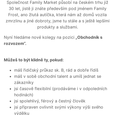
A
Společnost Family Market působí na českém trhu již
PEČIVO
30 let, jistě ji znáte především pod jménem Family
OSTATNÍ
Frost, ano žlutá autíčka, která nám až domů vozila
zmrzlinu a jiné dobroty, jsme tu stále a s ještě lepšími
AKČNÍ
produkty a službami.
NABÍDKA
GRILOVÁNÍ
Nyní hledáme nové kolegy na pozici
„Obchodník s
rozvozem“.
Můžeš to být klidně ty, pokud:
JAK
NAKOUPIT?
máš řidičský průkaz sk. B, rád a dobře řídíš
máš v sobě obchodní talent a umíš jednat se
HLUBOKÉ
zákazníky
ZAMRAZENÍ
jsi časově flexibilní (prodáváme i v odpoledních
KARIÉRA
hodinách)
RECEPTY
jsi spolehlivý, férový a čestný člověk
O
jsi připraven ovlivnit svými výkony výši svého
NÁS
výdělku