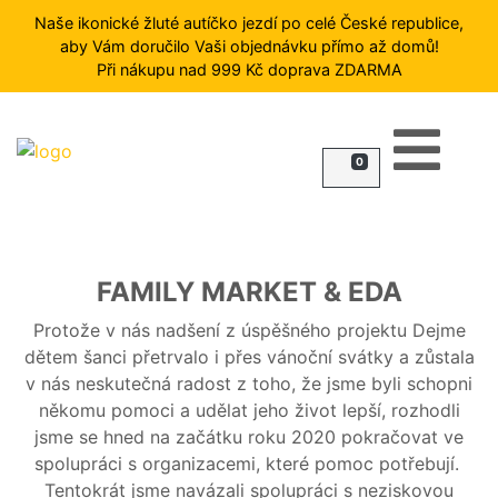
Naše ikonické žluté autíčko jezdí po celé České republice,
aby Vám doručilo Vaši objednávku přímo až domů!
Při nákupu nad 999 Kč doprava ZDARMA
HLEDAT
0
FROST
ZMRZLINY
RYBY
ZELENINA
FAMILY MARKET & EDA
A
OVOCE
Protože v nás nadšení z úspěšného projektu Dejme
MASO
dětem šanci přetrvalo i přes vánoční svátky a zůstala
v nás neskutečná radost z toho, že jsme byli schopni
PŘÍLOHY
někomu pomoci a udělat jeho život lepší, rozhodli
HOTOVÁ
jsme se hned na začátku roku 2020 pokračovat ve
JÍDLA
spolupráci s organizacemi, které pomoc potřebují.
DEZERTY
Tentokrát jsme navázali spolupráci s neziskovou