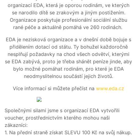
A
organizací EDA, která je oporou rodinám, ve kterých
PEČIVO
se narodilo dítě se zrakovým a jiným postižením.
OSTATNÍ
Organizace poskytuje profesionální sociální službu
AKČNÍ
rané péče a aktuálně pomáhá ve 260 rodinách.
NABÍDKA
EDA je nezisková organizace a v dnešní době bojuje s
GRILOVÁNÍ
přidělením dotací od státu. Ty bohužel každoročně
nesplňují požadavky na chod všech odvětví, kterými
se EDA zabývá, proto je třeba shánět peníze jinde, aby
bylo možné pomáhat rodinám, pro které je EDA
JAK
neodmyslitelnou součástí jejich životů.
NAKOUPIT?
Více informací si můžete přečíst na
www.eda.cz
HLUBOKÉ
ZAMRAZENÍ
KARIÉRA
Společnými silami jsme s organizací EDA vytvořili
RECEPTY
voucher, prostřednictvím kterého mohou naši
zákazníci:
O
1. Na přední straně získat SLEVU 100 Kč na svůj nákup.
NÁS