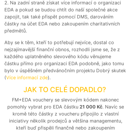
2. Na zadní straně získat více informací o organizaci
BLOG
EDA a pokud se budou chtít do naší společné akce
zapojit, tak také přispět pomocí DMS, darováním
částky na účet EDA nebo zakoupením charitativních
PŘIHLÁSIT SE / REGISTROVAT
předmětů.
Aby se k těm, kteří to potřebují nejvíce, dostal co
nejzajímavější finanční obnos, rozhodli jsme se, že z
každého uplatněného slevového kódu věnujeme
částku přímo pro organizaci EDA podobně, jako tomu
bylo v úspěšném předvánočním projektu Dobrý skutek
(
Více informací zde
).
JAK TO CELÉ DOPADLO?
FM+EDA vouchery se slevovým kódem nakonec
pomohly vybrat pro EDA částku
21 000 Kč
. Navíc se
kromě této částky z voucheru připojilo z vlastní
iniciativy několik prodejců a většina managementu,
kteří buď přispěli finančně nebo zakoupením