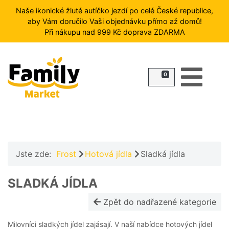
Naše ikonické žluté autíčko jezdí po celé České republice,
aby Vám doručilo Vaši objednávku přímo až domů!
Při nákupu nad 999 Kč doprava ZDARMA
HLEDAT
0
FROST
ZMRZLINY
RYBY
ZELENINA
A
OVOCE
Jste zde:
Frost
Hotová jídla
Sladká jídla
MASO
PŘÍLOHY
SLADKÁ JÍDLA
HOTOVÁ
Zpět do nadřazené kategorie
JÍDLA
DEZERTY
Milovníci sladkých jídel zajásají. V naší nabídce hotových jídel