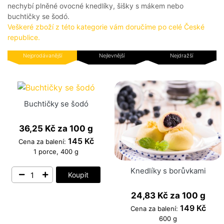
A
nechybí plněné ovocné knedlíky, šišky s mákem nebo
PEČIVO
buchtičky se šodó.
OSTATNÍ
Veškeré zboží z této kategorie vám doručíme po celé České
republice.
AKČNÍ
NABÍDKA
Nejprodávanější
Nejlevnější
Nejdražší
GRILOVÁNÍ
Buchtičky se šodó
JAK
36,25 Kč
za 100 g
NAKOUPIT?
145 Kč
Cena za balení:
HLUBOKÉ
1 porce, 400 g
ZAMRAZENÍ
Knedlíky s borůvkami
Koupit
KARIÉRA
RECEPTY
24,83 Kč
za 100 g
O
149 Kč
Cena za balení:
NÁS
600 g