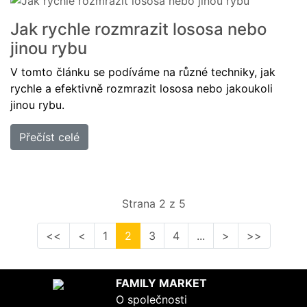
Jak rychle rozmrazit lososa nebo
jinou rybu
V tomto článku se podíváme na různé techniky, jak
rychle a efektivně rozmrazit lososa nebo jakoukoli
jinou rybu.
Přečíst celé
Strana 2 z 5
<<
<
1
2
3
4
...
>
>>
FAMILY MARKET
O společnosti