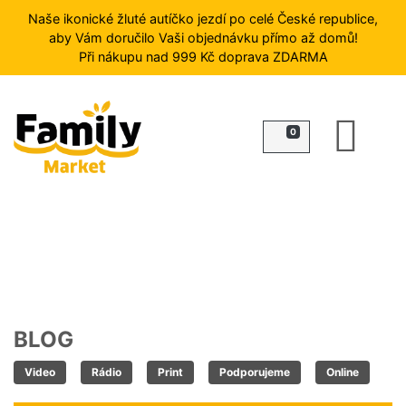
Naše ikonické žluté autíčko jezdí po celé České republice,
aby Vám doručilo Vaši objednávku přímo až domů!
Při nákupu nad 999 Kč doprava ZDARMA
HLEDAT
0
FROST
ZMRZLINY
RYBY
ZELENINA
A
OVOCE
MASO
PŘÍLOHY
BLOG
HOTOVÁ
JÍDLA
Video
Rádio
Print
Podporujeme
Online
DEZERTY