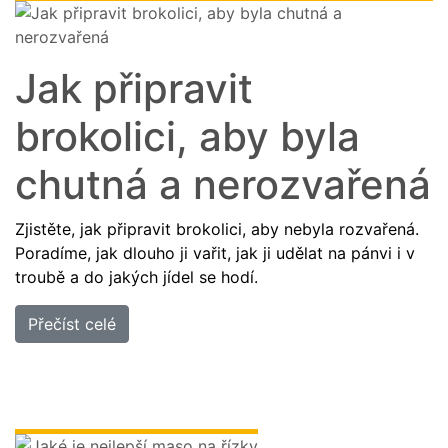
A
PEČIVO
OSTATNÍ
Jak připravit
AKČNÍ
NABÍDKA
brokolici, aby byla
GRILOVÁNÍ
chutná a nerozvařená
Zjistěte, jak připravit brokolici, aby nebyla rozvařená.
JAK
Poradíme, jak dlouho ji vařit, jak ji udělat na pánvi i v
NAKOUPIT?
troubě a do jakých jídel se hodí.
HLUBOKÉ
ZAMRAZENÍ
Přečíst celé
KARIÉRA
RECEPTY
O
NÁS