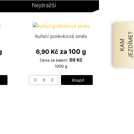
Nejdražší
?
Kuřecí polévková směs
K
A
M
J
E
Z
D
Í
M
E
g
za 100 g
6,90 Kč
69 Kč
Cena za balení:
1000 g
Koupit