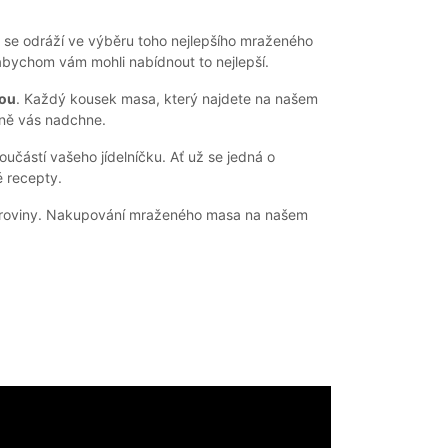
ť se odráží ve výběru toho nejlepšího mraženého
, abychom vám mohli nabídnout to nejlepší.
tou
. Každý kousek masa, který najdete na našem
eně vás nadchne.
částí vašeho jídelníčku. Ať už se jedná o
é recepty.
suroviny. Nakupování mraženého masa na našem