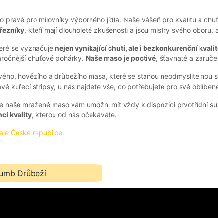
 pravé pro milovníky výborného jídla. Naše vášeň pro kvalitu a chu
řezníky
, kteří mají dlouholeté zkušenosti a jsou mistry svého oboru
teré se vyznačuje
nejen vynikající chutí, ale i bezkonkurenční kvali
náročnější chuťové pohárky.
Naše maso je poctivé
, šťavnaté a zaruč
ho, hovězího a drůbežího masa, které se stanou neodmyslitelnou sou
é kuřecí stripsy, u nás najdete vše, co potřebujete pro své oblíben
e naše mražené maso vám umožní mít vždy k dispozici prvotřídní 
cí kvality
, kterou od nás očekáváte.
elé České republice.
Drůbeží