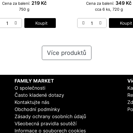
219 Kč
349 Kč
Cena za balení:
Cena za balení:
750 g
cca 6 ks, 720 g
Koupit
Koupit
Více produktů
FAMILY MARKET
Ví
O společnosti
Ka
Často kladené dotazy
Re
Kontaktujte nás
Zd
Obchodní podmínky
Po
Zásady ochrany osobních údajů
Všeobecná pravidla soutěží
Informace o souborech cookies