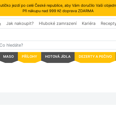
autíčko jezdí po celé České republice, aby Vám doručilo Vaši obje
Při nákupu nad 999 Kč doprava ZDARMA
Jak nakoupit?
Hluboké zamrazení
Kariéra
Recept
MASO
PŘÍLOHY
HOTOVÁ JÍDLA
DEZERTY A PEČIVO