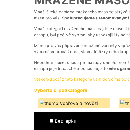
MRAŽENÉ MASO
AKČNÍ
NABÍDKA
V naší široké nabídce mraženého masa se skrývá to
masa pro vás.
Spolupracujeme s renomovanými 
GRILOVÁNÍ
V naší kategorii mraženého masa najdete maso, k
eshopu, byl pečlivě vybrán, aby uspokojil i ty nej
Máme pro vás připravené mražené varianty vepřové
výborná vepřová žebra, šťavnaté řízky nebo křupav
JAK
NAKOUPIT?
Nebudete muset chodit pro nákupy denně, protož
HLUBOKÉ
eshopu je jednoduché a pohodlné, a to
vše s garan
ZAMRAZENÍ
Veškeré zboží z této kategorie vám doručíme po c
KARIÉRA
Vyberte si podkategorii
RECEPTY
O
Vepřové a hovězí
NÁS
BLOG
Bez lepku