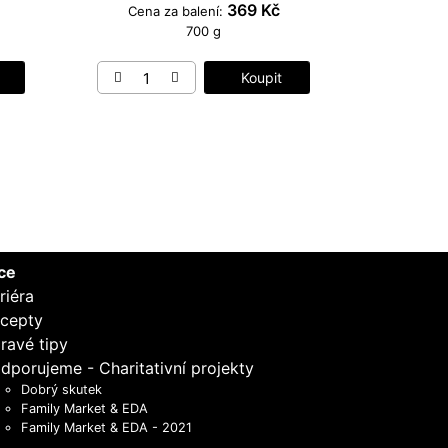
369 Kč
Cena za balení:
700 g
Koupit
ce
riéra
cepty
ravé tipy
dporujeme - Charitativní projekty
Dobrý skutek
Family Market & EDA
Family Market & EDA - 2021