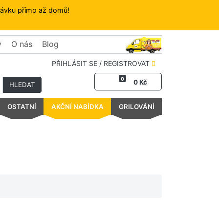
dnávku přímo až domů!
y
O nás
Blog
PŘIHLÁSIT SE / REGISTROVAT
0
0 Kč
HLEDAT
OSTATNÍ
AKČNÍ NABÍDKA
GRILOVÁNÍ