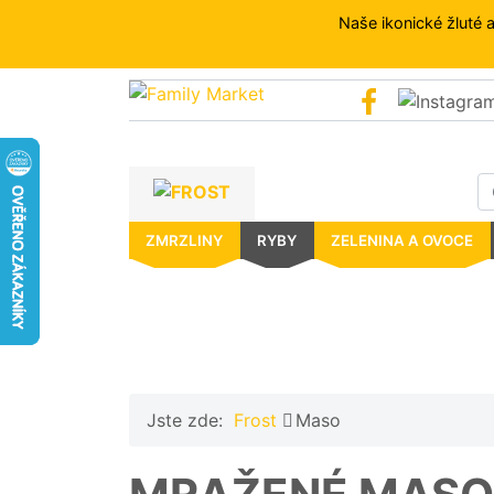
Naše ikonické žluté 
FROST
ZMRZLINY
RYBY
ZELENINA
A
OVOCE
ZMRZLINY
RYBY
ZELENINA A OVOCE
MASO
PŘÍLOHY
HOTOVÁ
JÍDLA
DEZERTY
Jste zde:
Frost
Maso
A
PEČIVO
OSTATNÍ