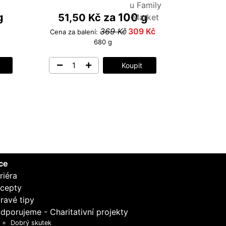
g
za 100 g
51,50 Kč
369 Kč
309 Kč
Cena za balení:
680 g
Koupit
ce
riéra
cepty
ravé tipy
dporujeme - Charitativní projekty
Dobrý skutek