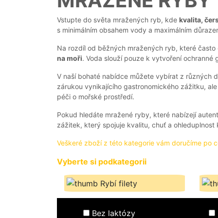
MRAŽENÉ RYBY
AKČNÍ
NABÍDKA
Vstupte do světa mražených ryb, kde
kvalita, čer
s minimálním obsahem vody a maximálním důraze
GRILOVÁNÍ
Na rozdíl od běžných mražených ryb, které často 
na moři
. Voda slouží pouze k vytvoření ochranné gla
V naší bohaté nabídce můžete vybírat z různých dr
zárukou vynikajícího gastronomického zážitku, al
JAK
péči o mořské prostředí.
NAKOUPIT?
HLUBOKÉ
Pokud hledáte mražené ryby, které nabízejí auten
ZAMRAZENÍ
zážitek, který spojuje kvalitu, chuť a ohleduplnos
KARIÉRA
Veškeré zboží z této kategorie vám doručíme po c
RECEPTY
Vyberte si podkategorii
O
NÁS
Rybí filety
BLOG
Bez laktózy