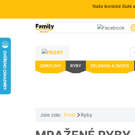
Naše ikonické žluté 
FROST
ZMRZLINY
RYBY
ZELENINA
A
OVOCE
ZMRZLINY
RYBY
ZELENINA A OVOCE
MASO
PŘÍLOHY
HOTOVÁ
JÍDLA
DEZERTY
Jste zde:
Frost
Ryby
A
PEČIVO
OSTATNÍ