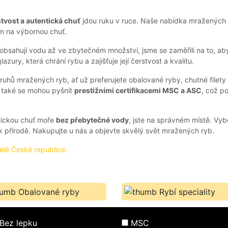
stvost a autentická chuť
jdou ruku v ruce. Naše nabídka mražených r
m na výbornou chuť.
obsahují vodu až ve zbytečném množství, jsme se zaměřili na to, ab
zury, která chrání rybu a zajišťuje její čerstvost a kvalitu.
uhů mražených ryb, ať už preferujete obalované ryby, chutné filety 
e také se mohou pyšnit
prestižními certifikacemi MSC a ASC
, což p
tickou chuť moře
bez přebytečné vody
, jste na správném místě. Vyb
t k přírodě. Nakupujte u nás a objevte skvělý svět mražených ryb.
elé České republice.
Obalované ryby
Rybí speciality
Bez lepku
MSC