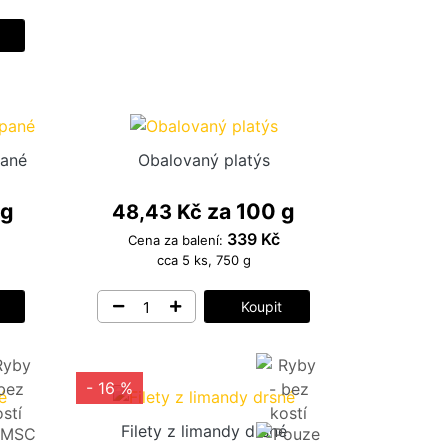
pané
Obalovaný platýs
 g
za 100 g
48,43 Kč
339 Kč
Cena za balení:
cca 5 ks, 750 g
Koupit
- 16 %
Filety z limandy drsné