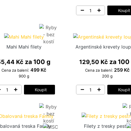
Koupit
Mahi Mahi filety
Argentinské krevety lou
za 100 g
za 100
55,44 Kč
129,50 Kč
499 Kč
259 Kč
Cena za balení:
Cena za balení:
900 g
200 g
Koupit
Koupit
balovaná treska Family
Filety z tresky pestré