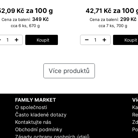
za 100 g
za 100 
52,09 Kč
42,71 Kč
349 Kč
299 Kč
Cena za balení:
Cena za balení:
cca 6 ks, 670 g
cca 7 ks, 700 g
Koupit
Koupit
Více produktů
FAMILY MARKET
Ví
O společnosti
Ka
Často kladené dotazy
Re
Kontaktujte nás
Zd
Obchodní podmínky
Po
Zásady ochrany osobních údajů