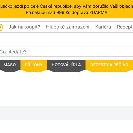
autíčko jezdí po celé České republice, aby Vám doručilo Vaši obje
Při nákupu nad 999 Kč doprava ZDARMA
Jak nakoupit?
Hluboké zamrazení
Kariéra
Recept
MASO
PŘÍLOHY
HOTOVÁ JÍDLA
DEZERTY A PEČIVO