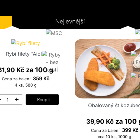
Nejlevnější
Rybí filety "Aioli"
za 100 g
61,90 Kč
359 Kč
Cena za balení:
4 ks, 580 g
Koupit
Obalovaný štikozube
za 100 
39,90 Kč
399 Kč
Cena za balení:
cca 10 ks, 1000 g