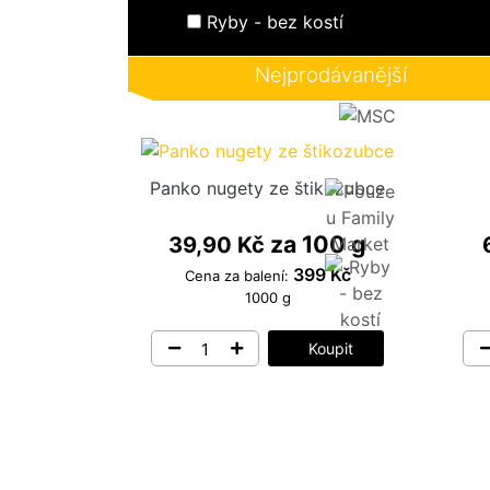
PŘIHLÁSIT SE / REGISTROVAT
Ryby - bez kostí
Nejprodávanější
Panko nugety ze štikozubce
za 100 g
39,90 Kč
399 Kč
Cena za balení:
1000 g
Koupit