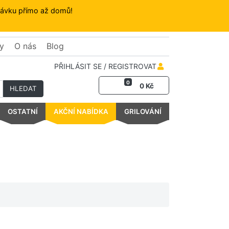
dnávku přímo až domů!
y
O nás
Blog
PŘIHLÁSIT SE / REGISTROVAT
0
0 Kč
HLEDAT
OSTATNÍ
AKČNÍ NABÍDKA
GRILOVÁNÍ