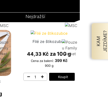
Nejdražší
?
K
A
M
J
E
Z
D
Í
M
E
Filé ze štikozubce
za 100 g
44,33 Kč
399 Kč
Cena za balení:
900 g
Koupit
c
g