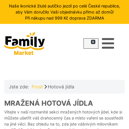
Naše ikonické žluté autíčko jezdí po celé České republice,
aby Vám doručilo Vaši objednávku přímo až domů!
Při nákupu nad 999 Kč doprava ZDARMA
HLEDAT
0
FROST
ZMRZLINY
RYBY
ZELENINA
A
OVOCE
Jste zde:
Frost
Hotová jídla
MASO
PŘÍLOHY
MRAŽENÁ HOTOVÁ JÍDLA
HOTOVÁ
Vítejte v naší rozmanité sekci mražených hotových jídel, kde si
JÍDLA
můžete ušetřit váš drahocenný čas a místo vaření se soustředit
DEZERTY
na jiné věci. Bez ohledu na to, zda jste vášnivým milovníkem