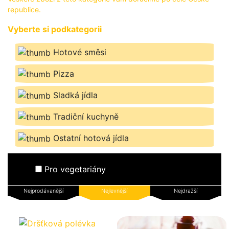
BLOG
republice.
Vyberte si podkategorii
PŘIHLÁSIT SE / REGISTROVAT
Hotové směsi
Pizza
Sladká jídla
Tradiční kuchyně
Ostatní hotová jídla
Pro vegetariány
Nejprodávanější
Nejlevnější
Nejdražší