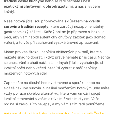
A
tradiční české kuchyně
nebo se rádi necháte unést
PEČIVO
exotickými chuťovými dobrodružstvími
, u nás si vybere
každý.
OSTATNÍ
Naše hotová jídla jsou připravována
AKČNÍ
s důrazem na kvalitu
surovin a tradiční recepty
, které zaručují nezapomenutelný
NABÍDKA
gastronomický zážitek. Každý pokrm je připraven s láskou a
GRILOVÁNÍ
péčí, aby vám nabídl autentický chuťový zážitek jako domácí
vaření, a to vše při zachování vysoké úrovně zpracování.
Máme pro vás širokou nabídku oblíbených pokrmů, které si
můžete snadno dopřát, i když právě nemáte příliš času. Nechte
se unést vůní a chutí našich lahodných jídel a vychutnejte si
JAK
kvalitní oběd nebo večeři. Stačí si vybrat z naší nabídky
NAKOUPIT?
mražených hotových jídel.
HLUBOKÉ
ZAMRAZENÍ
Zapomeňte na dlouhé hodiny strávené u sporáku nebo na
složité nákupy surovin. S našimi mraženými hotovými jídly máte
KARIÉRA
vždy po ruce skvělou alternativu, která vám umožní spojit
RECEPTY
kvalitní stravování s vaším aktivním životním stylem. Vaše
rodina si zaslouží to nejlepší, a my vám s tím rádi pomůžeme.
O
NÁS
Veškeré zboží z této kategorie vám doručíme po celé České