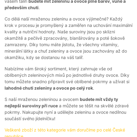
A
vašem talíři
budete mít zeleninu a ovoce plné barev, vůně a
PEČIVO
především chuti
.
OSTATNÍ
Co dělá naší mraženou zeleninu a ovoce výjimečné? Každý
krok v procesu je promyšlený a zaměřen na uchování maximální
AKČNÍ
kvality a nutriční hodnoty. Naše suroviny jsou po sklizni
NABÍDKA
okamžitě a pečlivě zpracovány, blanšírovány a poté šokově
GRILOVÁNÍ
zamrazeny. Díky tomu máte jistotu, že všechny vitamíny,
minerální látky a chuť zeleniny a ovoce jsou zachovány až do
okamžiku, kdy se dostanou na váš talíř.
Nabízíme vám široký sortiment, který zahrnuje vše od
oblíbených zeleninových mixů po jednotlivé druhy ovoce. Díky
JAK
tomu můžete snadno připravit své oblíbené pokrmy a užívat si
NAKOUPIT?
lahodné chuti zeleniny a ovoce po celý rok
.
HLUBOKÉ
ZAMRAZENÍ
S naší mraženou zeleninou a ovocem
budete mít vždy ty
nejlepší suroviny při ruce
a můžete se těšit na skvělé zdravé
KARIÉRA
pokrmy. Nakupujte nyní a udělejte zeleninu a ovoce nedílnou
RECEPTY
součástí svého jídelníčku!
O
Veškeré zboží z této kategorie vám doručíme po celé České
NÁS
republice.