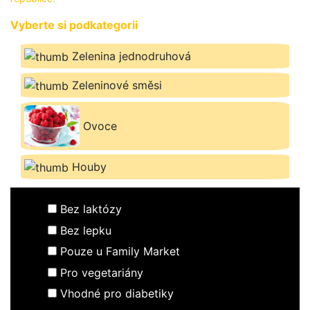
BLOG
Vyberte si podkategorii
Zelenina jednodruhová
PŘIHLÁSIT SE / REGISTROVAT
Zeleninové směsi
Ovoce
Houby
Bez laktózy
Bez lepku
Pouze u Family Market
Pro vegetariány
Vhodné pro diabetiky