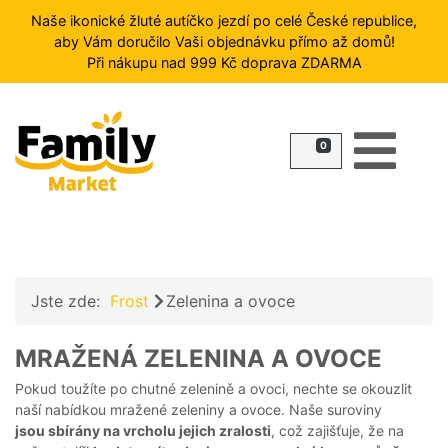
Naše ikonické žluté autíčko jezdí po celé České republice,
aby Vám doručilo Vaši objednávku přímo až domů!
Při nákupu nad 999 Kč doprava ZDARMA
HLEDAT
0
FROST
ZMRZLINY
RYBY
ZELENINA
A
OVOCE
Jste zde:
Frost
Zelenina a ovoce
MASO
PŘÍLOHY
MRAŽENÁ ZELENINA A OVOCE
HOTOVÁ
Pokud toužíte po chutné zelenině a ovoci, nechte se okouzlit
JÍDLA
naší nabídkou mražené zeleniny a ovoce. Naše suroviny
DEZERTY
jsou sbírány na vrcholu jejich zralosti
, což zajišťuje, že na