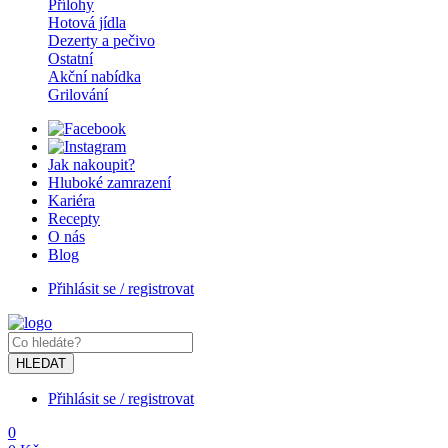
Přílohy
Hotová jídla
Dezerty a pečivo
Ostatní
Akční nabídka
Grilování
Jak nakoupit?
Hluboké zamrazení
Kariéra
Recepty
O nás
Blog
Přihlásit se / registrovat
HLEDAT
Přihlásit se / registrovat
0