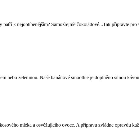
ty patří k nejoblíbenějším? Samozřejmě čokoládové...Tak připravte pr
em nebo zeleninou. Naše banánové smoothie je doplněno silnou kávou
okosového mléka a osvěžujícího ovoce. A přípravu zvládne opravdu kaž