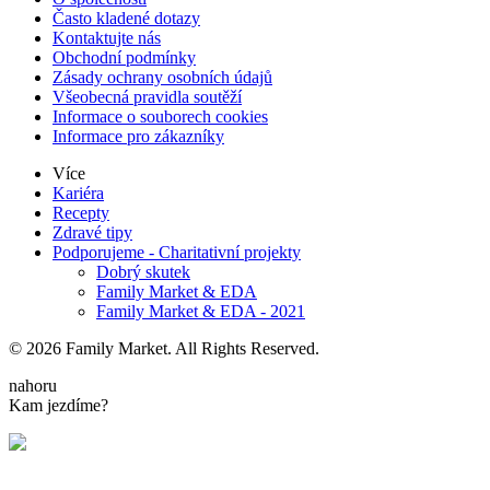
Často kladené dotazy
Kontaktujte nás
Obchodní podmínky
Zásady ochrany osobních údajů
Všeobecná pravidla soutěží
Informace o souborech cookies
Informace pro zákazníky
Více
Kariéra
Recepty
Zdravé tipy
Podporujeme - Charitativní projekty
Dobrý skutek
Family Market & EDA
Family Market & EDA - 2021
© 2026 Family Market. All Rights Reserved.
nahoru
Kam jezdíme?