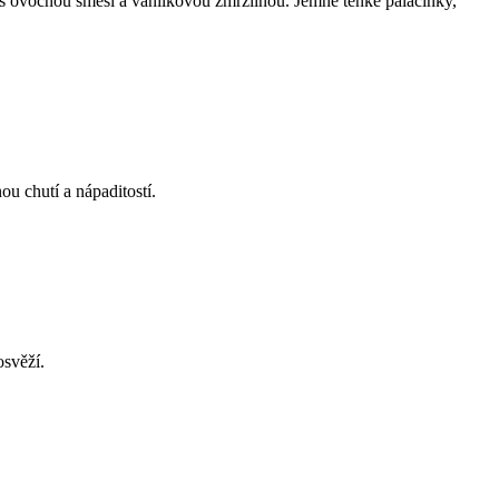
 s ovocnou směsí a vanilkovou zmrzlinou. Jemné tenké palačinky,
u chutí a nápaditostí.
osvěží.