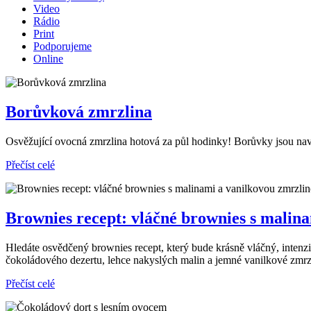
Video
Rádio
Print
Podporujeme
Online
Borůvková zmrzlina
Osvěžující ovocná zmrzlina hotová za půl hodinky! Borůvky jsou nav
Přečíst celé
Brownies recept: vláčné brownies s malin
Hledáte osvědčený brownies recept, který bude krásně vláčný, inten
čokoládového dezertu, lehce nakyslých malin a jemné vanilkové zmrzl
Přečíst celé