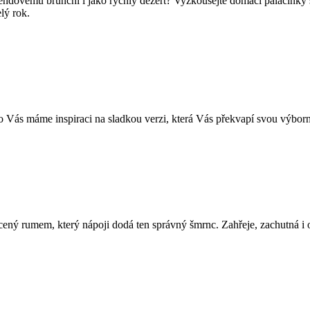
íkendovému brunchi i jako rychlý dezert? Vyzkoušejte domácí palačinky
lý rok.
o Vás máme inspiraci na sladkou verzi, která Vás překvapí svou výborno
ený rumem, který nápoji dodá ten správný šmrnc. Zahřeje, zachutná i 