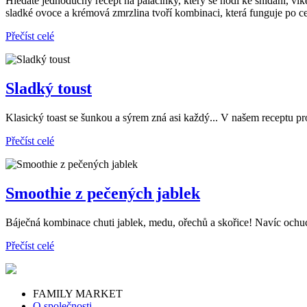
Hledáte jednoduchý recept na palačinky, který se hodí ke snídani, v
sladké ovoce a krémová zmrzlina tvoří kombinaci, která funguje po ce
Přečíst celé
Sladký toust
Klasický toast se šunkou a sýrem zná asi každý... V našem receptu pr
Přečíst celé
Smoothie z pečených jablek
Báječná kombinace chuti jablek, medu, ořechů a skořice! Navíc ochuc
Přečíst celé
FAMILY MARKET
O společnosti