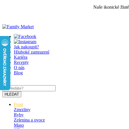
Naše ikonické žlut
Jak nakoupit?
Hluboké zamrazení
Kariéra
Recepty
O nás
Blog
×
HLEDAT
Frost
Zmrzliny
Ryby
Zelenina a ovoce
Maso