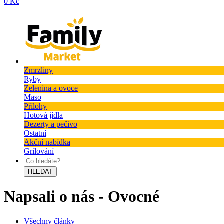
0 Kč
Zmrzliny
Ryby
Zelenina a ovoce
Maso
Přílohy
Hotová jídla
Dezerty a pečivo
Ostatní
Akční nabídka
Grilování
HLEDAT
Napsali o nás - Ovocné
Všechny články