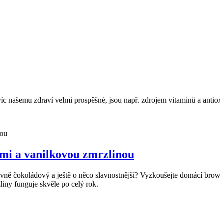
íc našemu zdraví velmi prospěšné, jsou např. zdrojem vitaminů a antio
ami a vanilkovou zmrzlinou
zivně čokoládový a ještě o něco slavnostnější? Vyzkoušejte domácí br
iny funguje skvěle po celý rok.