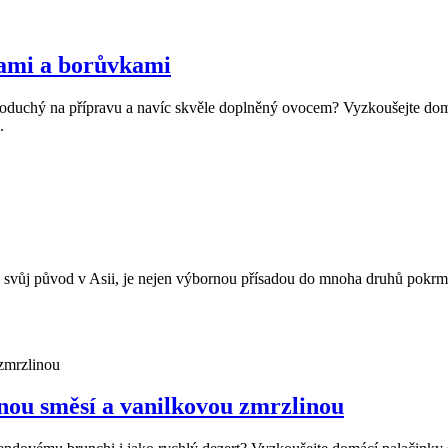
dami a borůvkami
noduchý na přípravu a navíc skvěle doplněný ovocem? Vyzkoušejte domá
.
má svůj původ v Asii, je nejen výbornou přísadou do mnoha druhů pokr
cnou směsí a vanilkovou zmrzlinou